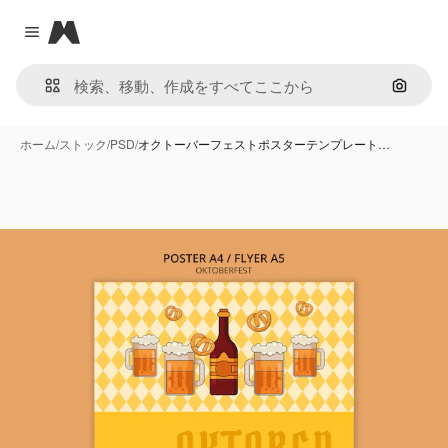
Magnific
Close menu
画像で
ホーム
/
ストック
/
PSD
/
オクトーバーフェストポスターテンプレート…