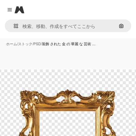
Magnific
Close menu
画像で
ホーム
/
ストック
/
PSD
/
装飾 された 金 の 華麗 な 芸術 …