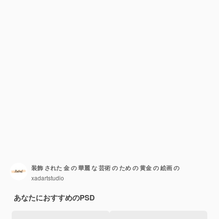
装飾 された 金 の 華麗 な 芸術 の ため の 黄金 の 絵画 の
xadartstudio
あなたにおすすめのPSD