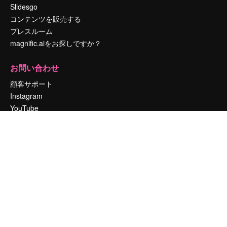
Slidesgo
コンテンツを販売する
プレスルーム
magnific.aiをお探しですか？
お問い合わせ
顧客サポート
Instagram
YouTube
LinkedIn
TikTok
Discord
X
Reddit
Copyright © 2010-
2026
Freepik Company S.L.U.
無断複写・転載を禁じま
す
.