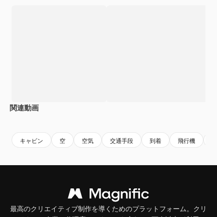
関連動画
Premium
Premium
AIによって生成されました。
Premium
Premium
AIによっ
キャビン
空
空気
交通手段
到着
飛行機
最高のクリエイティブ制作を導くためのプラットフォーム。クリ