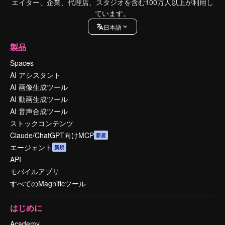
エイター、企業、代理店、スタジオを含む100万人以上が利用し
ています。
日本語
製品
Spaces
AI アシスタント
AI 画像生成ツール
AI 動画生成ツール
AI 音声合成ツール
ストックコンテンツ
Claude/ChatGPT向けMCP
新規
エージェント
新規
API
モバイルアプリ
すべてのMagnificツール
はじめに
Academy