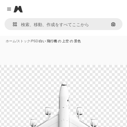
Magnific
Close menu
画像で
ホーム
/
ストック
/
PSD
/
白い 飛行機 の 上空 の 景色