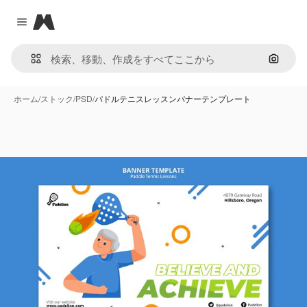
Magnific
Close menu
画像で
ホーム
/
ストック
/
PSD
/
パドルテニスレッスンバナーテンプレート