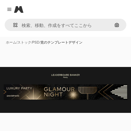
Magnific
Close menu
画像で
ホーム
/
ストック
/
PSD
/
党のテンプレートデザイン