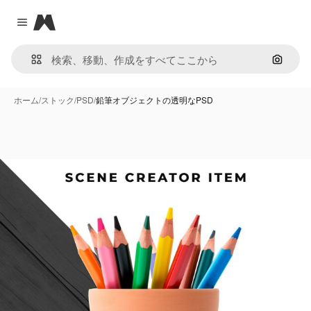
Magnific
Close menu
画像で
ホーム
/
ストック
/
PSD
/
鉛筆オブジェクトの透明なPSD