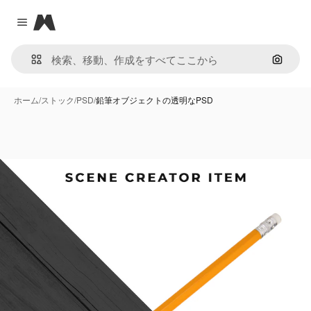
Magnific
Close menu
画像で
ホーム
/
ストック
/
PSD
/
鉛筆オブジェクトの透明なPSD