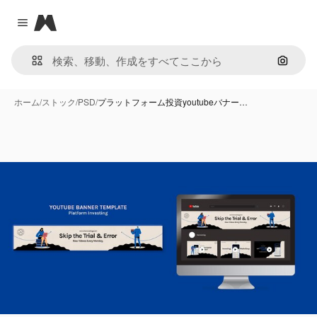
Magnific
Close menu
画像で
ホーム
/
ストック
/
PSD
/
プラットフォーム投資youtubeバナー…