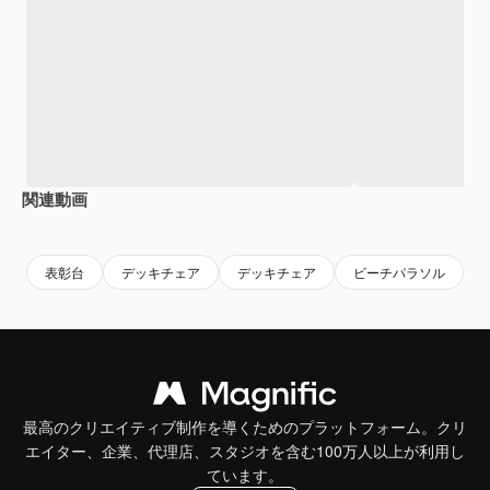
関連動画
Premium
Premium
Premium
Premium
AIによっ
表彰台
デッキチェア
デッキチェア
ビーチパラソル
最高のクリエイティブ制作を導くためのプラットフォーム。クリ
エイター、企業、代理店、スタジオを含む100万人以上が利用し
ています。