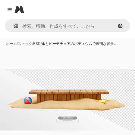
Magnific
Close menu
画像で
ホーム
/
ストック
/
PSD
/
傘とビーチチェアのポディウムで透明な背景…