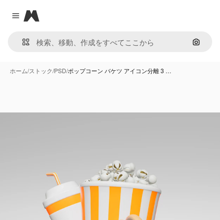
Magnific
Close menu
画像で
ホーム
/
ストック
/
PSD
/
ポップコーン バケツ アイコン分離 3 …