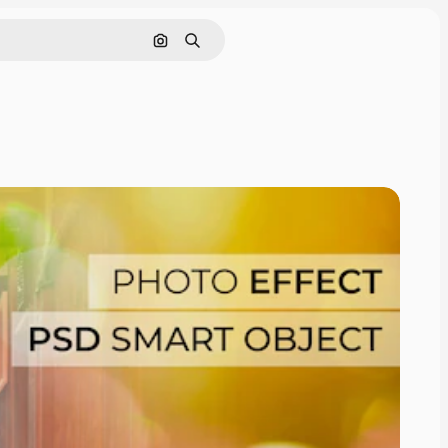
画像で検索
検索