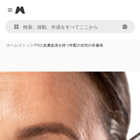
Magnific
Close menu
画像で
ホーム
/
ストック
/
PSD
/
皮膚血清を持つ年配の女性の肖像画