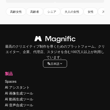
高齢女性
高齢者
シニア
大人の女性
女性
スキ
最高のクリエイティブ制作を導くためのプラットフォーム。クリ
エイター、企業、代理店、スタジオを含む100万人以上が利用し
ています。
日本語
製品
Spaces
AI アシスタント
AI 画像生成ツール
AI 動画生成ツール
AI 音声合成ツール