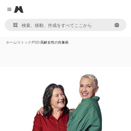
Magnific
Close menu
画像で
ホーム
/
ストック
/
PSD
/
高齢女性の肖像画