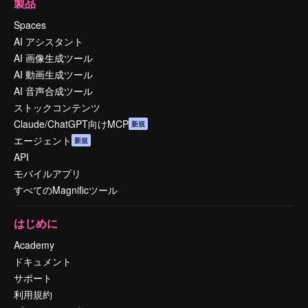
製品
Spaces
AI アシスタント
AI 画像生成ツール
AI 動画生成ツール
AI 音声合成ツール
ストックコンテンツ
Claude/ChatGPT向けMCP
新規
エージェント
新規
API
モバイルアプリ
すべてのMagnificツール
はじめに
Academy
ドキュメント
サポート
利用規約