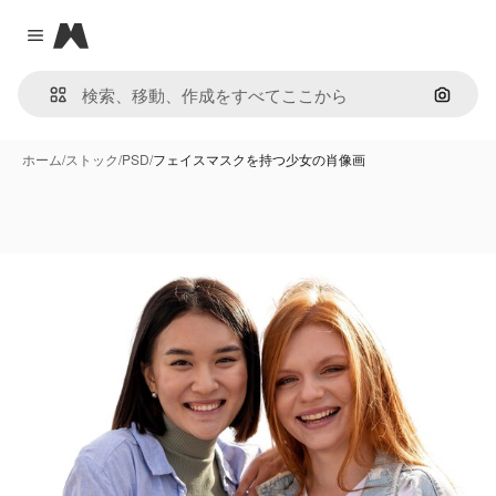
Magnific
Close menu
画像で
ホーム
/
ストック
/
PSD
/
フェイスマスクを持つ少女の肖像画