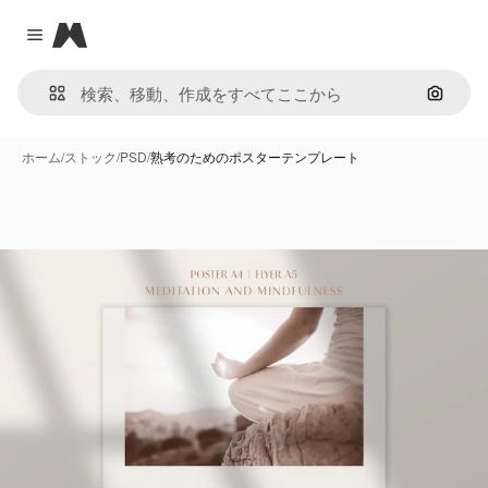
Magnific
Close menu
画像で
ホーム
/
ストック
/
PSD
/
熟考のためのポスターテンプレート