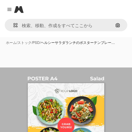
Magnific
Close menu
画像で
ホーム
/
ストック
/
PSD
/
ヘルシーサラダランチのポスターテンプレー…