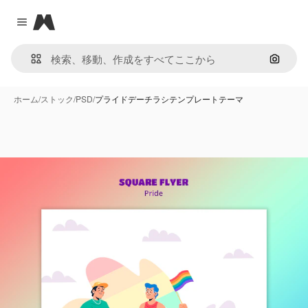
Magnific
Close menu
画像で
ホーム
/
ストック
/
PSD
/
プライドデーチラシテンプレートテーマ