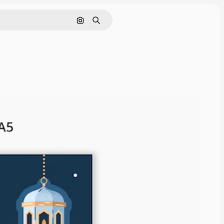
画像で検索
検索