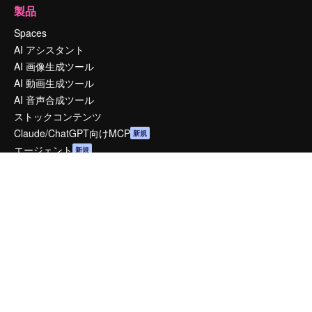
製品
Spaces
AI アシスタント
AI 画像生成ツール
AI 動画生成ツール
AI 音声合成ツール
ストックコンテンツ
Claude/ChatGPT向けMCP
新規
エージェント
新規
API
モバイルアプリ
すべてのMagnificツール
はじめに
Academy
ドキュメント
サポート
利用規約