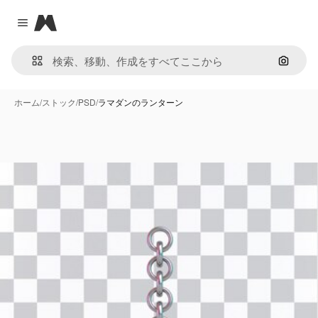
Magnific
Close menu
画像で
ホーム
/
ストック
/
PSD
/
ラマダンのランターン