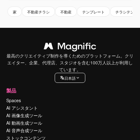
家
不動産チラシ
不動産
テンプレート
チラシテンプ
最高のクリエイティブ制作を導くためのプラットフォーム。クリ
エイター、企業、代理店、スタジオを含む100万人以上が利用し
ています。
日本語
製品
Spaces
AI アシスタント
AI 画像生成ツール
AI 動画生成ツール
AI 音声合成ツール
ストックコンテンツ