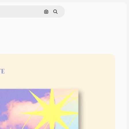
画像で検索
検索