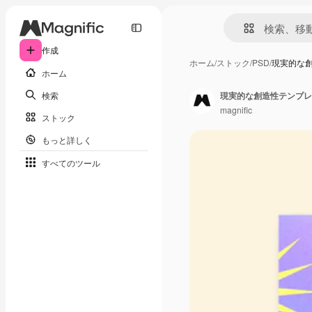
作成
ホーム
/
ストック
/
PSD
/
現実的な創
ホーム
検索
現実的な創造性テンプレ
magnific
ストック
もっと詳しく
すべてのツール