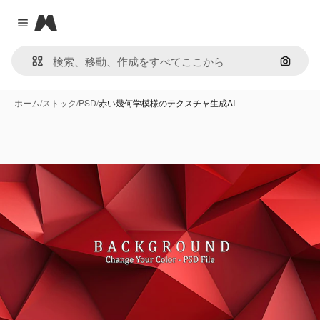
Magnific
Close menu
画像で
ホーム
/
ストック
/
PSD
/
赤い幾何学模様のテクスチャ生成AI