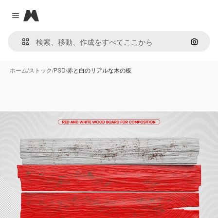
Magnific
Close menu
画像で
ホーム
/
ストック
/
PSD
/
赤と白のリアルな木の板