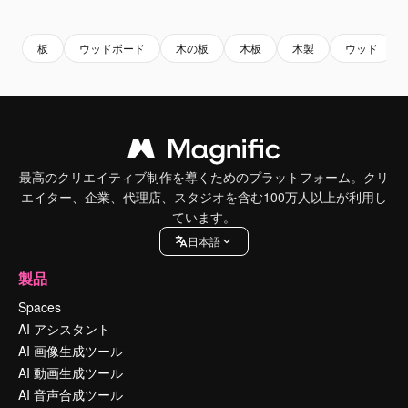
Premium
Premium
Premium
Premium
板
ウッドボード
木の板
木板
木製
ウッド
最高のクリエイティブ制作を導くためのプラットフォーム。クリ
エイター、企業、代理店、スタジオを含む100万人以上が利用し
ています。
日本語
製品
Spaces
AI アシスタント
AI 画像生成ツール
AI 動画生成ツール
AI 音声合成ツール