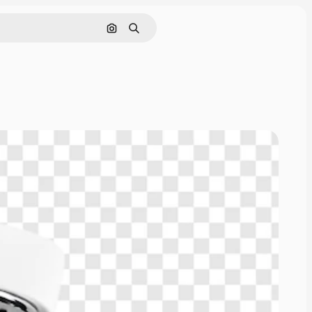
画像で検索
検索