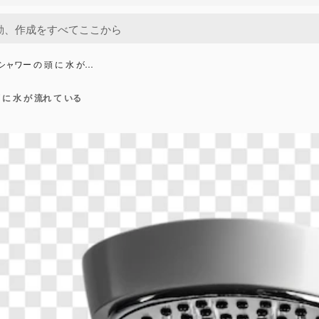
シャワー の 頭 に 水 が…
に 水 が 流れ て いる