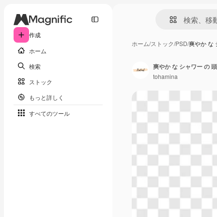
作成
ホーム
/
ストック
/
PSD
/
爽やか な 
ホーム
検索
爽やか な シャワー の 頭 
tohamina
ストック
もっと詳しく
すべてのツール