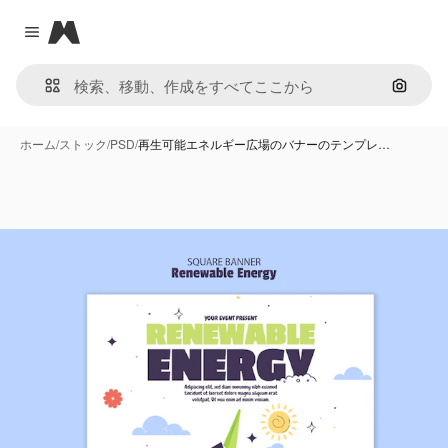
Magnific
Close menu
画像で
ホーム
/
ストック
/
PSD
/
再生可能エネルギー広場のバナーのテンプレ…