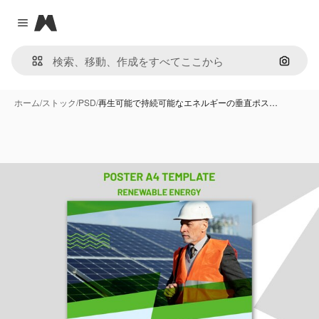
Magnific
Close menu
画像で
ホーム
/
ストック
/
PSD
/
再生可能で持続可能なエネルギーの垂直ポス…