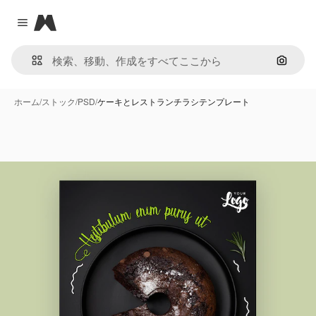
Magnific
Close menu
画像で
ホーム
/
ストック
/
PSD
/
ケーキとレストランチラシテンプレート