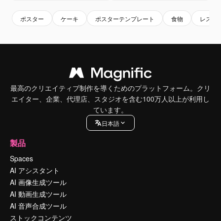
ポスター
ケーキ
ポスターテンプレート
食物
レスト
最高のクリエイティブ制作を導くためのプラットフォーム。クリ
エイター、企業、代理店、スタジオを含む100万人以上が利用し
ています。
日本語
製品
Spaces
AI アシスタント
AI 画像生成ツール
AI 動画生成ツール
AI 音声合成ツール
ストックコンテンツ