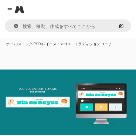
Magnific
Close menu
画像で
ホーム
/
ストック
/
PSD
/
レイエス・マゴス・トラディション ユーチ…