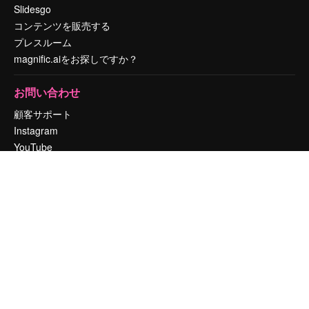
Slidesgo
コンテンツを販売する
プレスルーム
magnific.aiをお探しですか？
お問い合わせ
顧客サポート
Instagram
YouTube
LinkedIn
TikTok
Discord
X
Reddit
Copyright © 2010-
2026
Freepik Company S.L.U.
無断複写・転載を禁じま
す
.