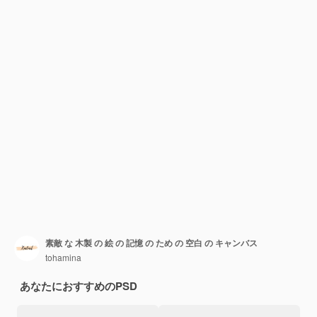
素敵 な 木製 の 絵 の 記憶 の ため の 空白 の キャンバス
tohamina
あなたにおすすめのPSD