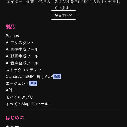
エイター、企業、代理店、スタジオを含む100万人以上が利用し
ています。
日本語
製品
Spaces
AI アシスタント
AI 画像生成ツール
AI 動画生成ツール
AI 音声合成ツール
ストックコンテンツ
Claude/ChatGPT向けMCP
新規
エージェント
新規
API
モバイルアプリ
すべてのMagnificツール
はじめに
Academy