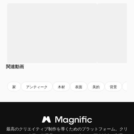
関連動画
Premium
Premium
AIによって生成されました。
Premium
Premium
AIによっ
家
アンティーク
木材
表面
美的
背景
テ
最高のクリエイティブ制作を導くためのプラットフォーム。クリ