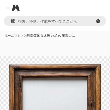
Magnific
Close menu
画像で
ホーム
/
ストック
/
PSD
/
素敵 な 木製 の 絵 の 記憶 の …