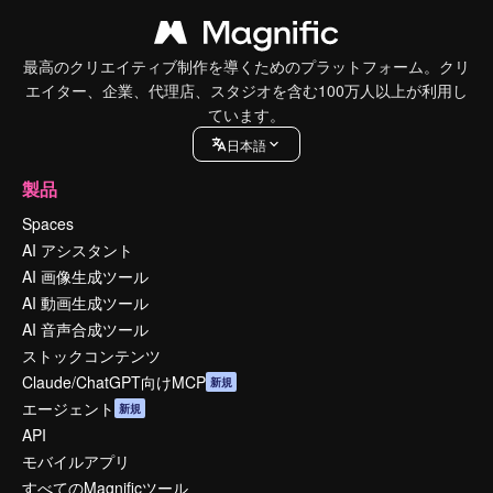
最高のクリエイティブ制作を導くためのプラットフォーム。クリ
エイター、企業、代理店、スタジオを含む100万人以上が利用し
ています。
日本語
製品
Spaces
AI アシスタント
AI 画像生成ツール
AI 動画生成ツール
AI 音声合成ツール
ストックコンテンツ
Claude/ChatGPT向けMCP
新規
エージェント
新規
API
モバイルアプリ
すべてのMagnificツール