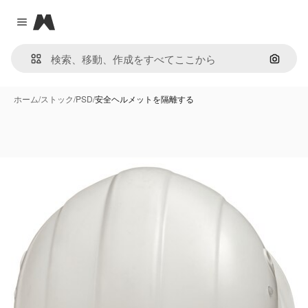
Magnific
Close menu
画像で
ホーム
/
ストック
/
PSD
/
安全ヘルメットを隔離する