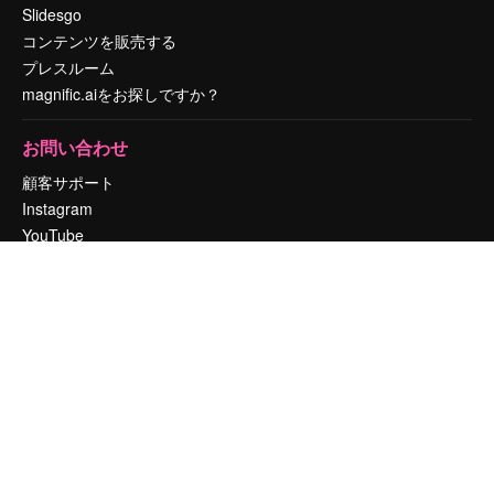
Slidesgo
コンテンツを販売する
プレスルーム
magnific.aiをお探しですか？
お問い合わせ
顧客サポート
Instagram
YouTube
LinkedIn
TikTok
Discord
X
Reddit
Copyright © 2010-
2026
Freepik Company S.L.U.
無断複写・転載を禁じま
す
.