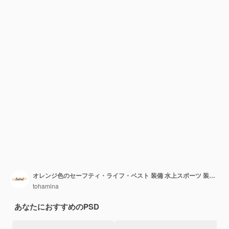
オレンジ色のセーフティ・ライフ・ベスト 装備 水上スポーツ 装備 浮力補助 個人浮遊装置 緊急救助 ボートアクセサリー
tohamina
あなたにおすすめのPSD