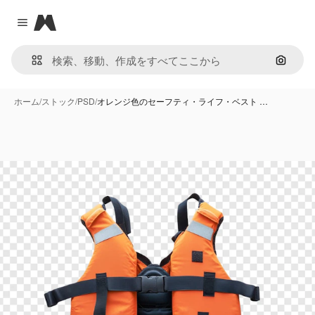
Magnific
Close menu
画像で
ホーム
/
ストック
/
PSD
/
オレンジ色のセーフティ・ライフ・ベスト …