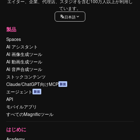
エイター、企業、代理店、スタジオを含む100万人以上が利用し
ています。
日本語
製品
Spaces
AI アシスタント
AI 画像生成ツール
AI 動画生成ツール
AI 音声合成ツール
ストックコンテンツ
Claude/ChatGPT向けMCP
新規
エージェント
新規
API
モバイルアプリ
すべてのMagnificツール
はじめに
Academy