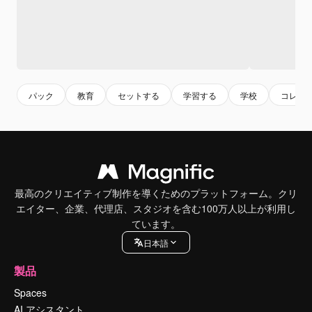
パック
教育
セットする
学習する
学校
コレク
最高のクリエイティブ制作を導くためのプラットフォーム。クリ
エイター、企業、代理店、スタジオを含む100万人以上が利用し
ています。
日本語
製品
Spaces
AI アシスタント