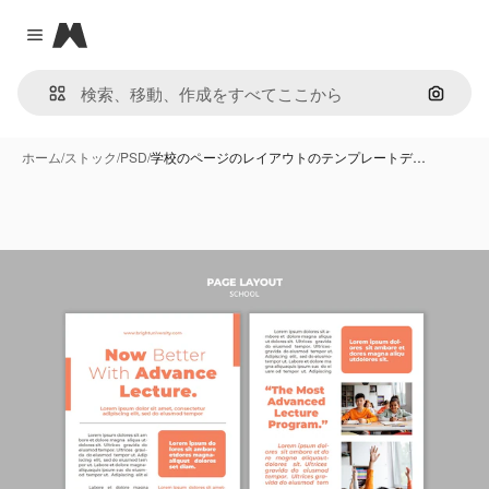
Magnific
Close menu
画像で
ホーム
/
ストック
/
PSD
/
学校のページのレイアウトのテンプレートデ…