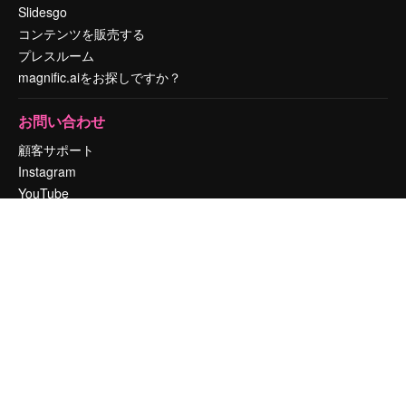
Slidesgo
コンテンツを販売する
プレスルーム
magnific.aiをお探しですか？
お問い合わせ
顧客サポート
Instagram
YouTube
LinkedIn
TikTok
Discord
X
Reddit
Copyright © 2010-
2026
Freepik Company S.L.U.
無断複写・転載を禁じま
す
.