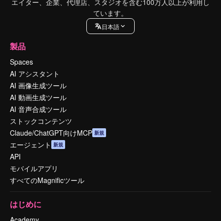
エイター、企業、代理店、スタジオを含む100万人以上が利用し
ています。
日本語
製品
Spaces
AI アシスタント
AI 画像生成ツール
AI 動画生成ツール
AI 音声合成ツール
ストックコンテンツ
Claude/ChatGPT向けMCP
新規
エージェント
新規
API
モバイルアプリ
すべてのMagnificツール
はじめに
Academy