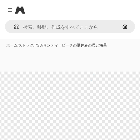
Magnific
Close menu
画像で
ホーム
/
ストック
/
PSD
/
サンディ・ビーチの夏休みの貝と海星