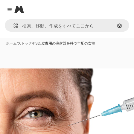
Magnific
Close menu
画像で
ホーム
/
ストック
/
PSD
/
皮膚用の注射器を持つ年配の女性