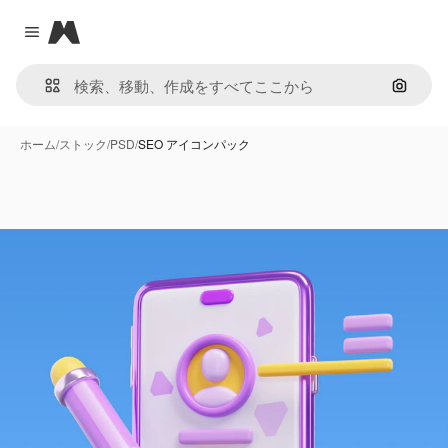
Magnific
Close menu
画像で
ホーム
/
ストック
/
PSD
/
SEO アイコンパック