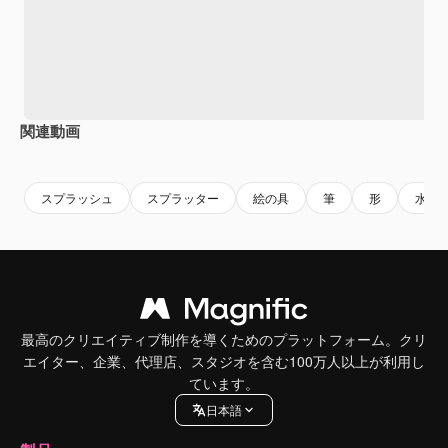
関連動画
Premium
Premium
Premium
Premium
AIによっ
スプラッシュ
スプラッター
絵の具
筆
形
水彩
最高のクリエイティブ制作を導くためのプラットフォーム。クリ
エイター、企業、代理店、スタジオを含む100万人以上が利用し
ています。
日本語