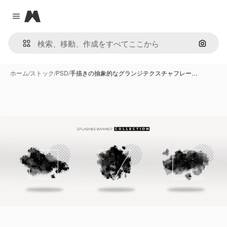
Magnific
Close menu
画像で
ホーム
/
ストック
/
PSD
/
手描きの抽象的なグランジテクスチャフレー…