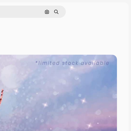
画像で検索
検索