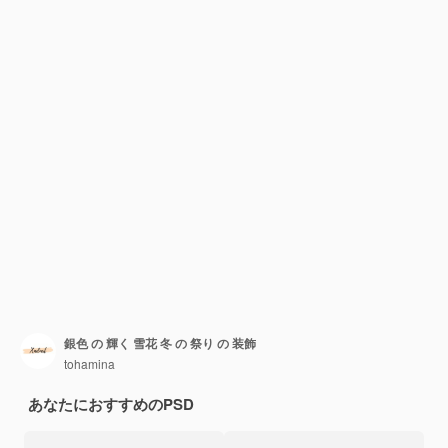
銀色 の 輝く 雪花 冬 の 祭り の 装飾
tohamina
あなたにおすすめのPSD