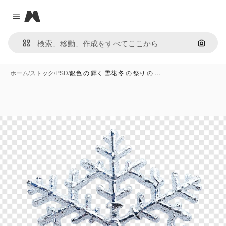
Magnific
Close menu
画像で
ホーム
/
ストック
/
PSD
/
銀色 の 輝く 雪花 冬 の 祭り の …