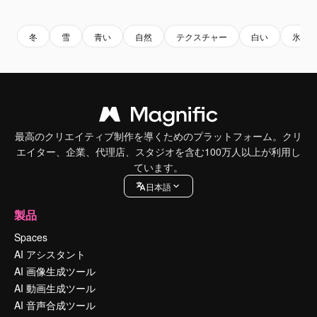
Premium
Premium
Premium
Premium
冬
雪
青い
自然
テクスチャー
白い
氷
最高のクリエイティブ制作を導くためのプラットフォーム。クリ
エイター、企業、代理店、スタジオを含む100万人以上が利用し
ています。
日本語
製品
Spaces
AI アシスタント
AI 画像生成ツール
AI 動画生成ツール
AI 音声合成ツール