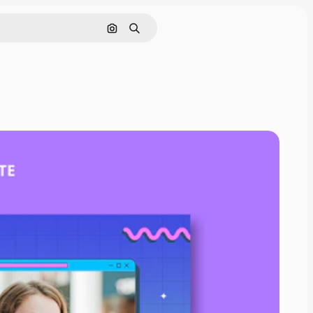
画像で検索
検索