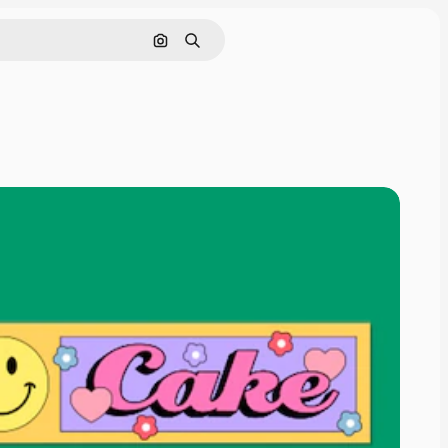
画像で検索
検索