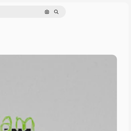
画像で検索
検索