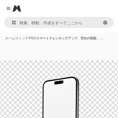
Magnific
Close menu
画像で
ホーム
/
ストック
/
PSD
/
スマートフォンモックアップ、空白の画面、…