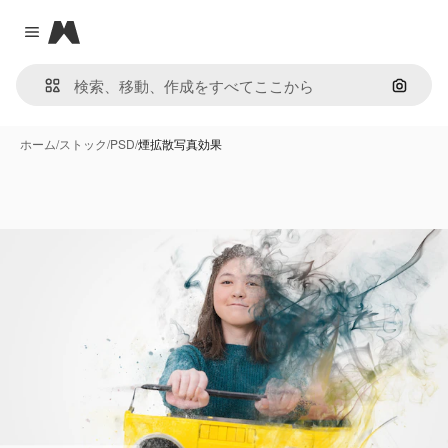
Magnific
Close menu
画像で
ホーム
/
ストック
/
PSD
/
煙拡散写真効果