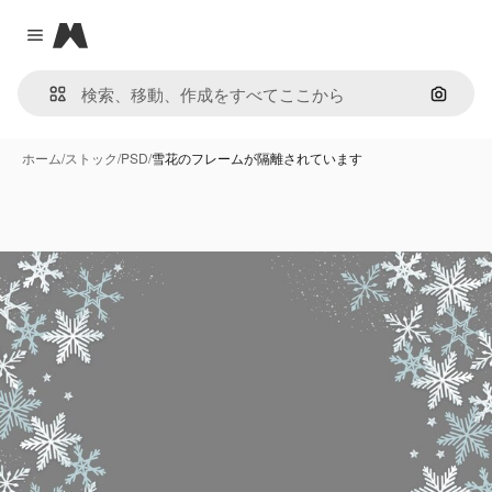
Magnific
Close menu
画像で
ホーム
/
ストック
/
PSD
/
雪花のフレームが隔離されています