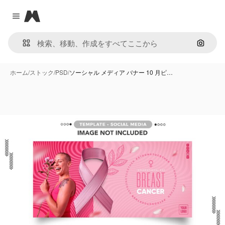
Magnific
Close menu
画像で
ホーム
/
ストック
/
PSD
/
ソーシャル メディア バナー 10 月ピ…