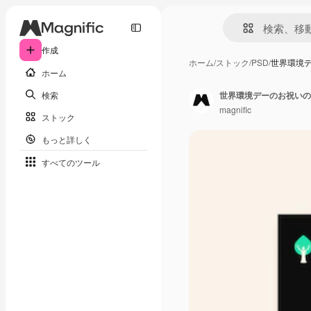
作成
ホーム
/
ストック
/
PSD
/
世界環境デ
ホーム
検索
世界環境デーのお祝いの
magnific
ストック
もっと詳しく
すべてのツール