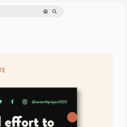
画像で検索
検索