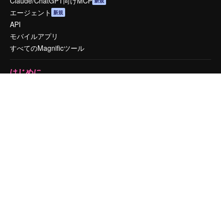
Claude/ChatGPT向けMCP
新規
エージェント
新規
API
モバイルアプリ
すべてのMagnificツール
はじめに
Academy
ドキュメント
サポート
利用規約
プライバシーポリシー
オリジナル
新規
クッキーポリシー
トラストセンター
アフィリエイト
法人向け
運営