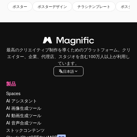
ポスター
ポスターデザイン
チラシテンプレート
ポスター
最高のクリエイティブ制作を導くためのプラットフォーム。クリ
エイター、企業、代理店、スタジオを含む100万人以上が利用し
ています。
日本語
製品
Spaces
AI アシスタント
AI 画像生成ツール
AI 動画生成ツール
AI 音声合成ツール
ストックコンテンツ