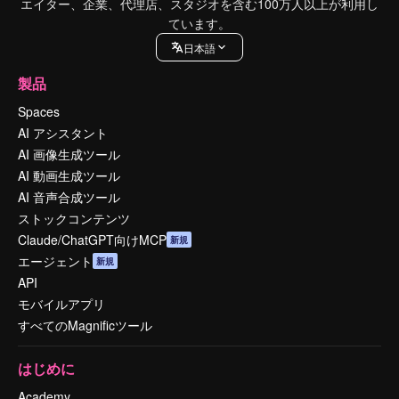
エイター、企業、代理店、スタジオを含む100万人以上が利用し
ています。
日本語
製品
Spaces
AI アシスタント
AI 画像生成ツール
AI 動画生成ツール
AI 音声合成ツール
ストックコンテンツ
Claude/ChatGPT向けMCP
新規
エージェント
新規
API
モバイルアプリ
すべてのMagnificツール
はじめに
Academy