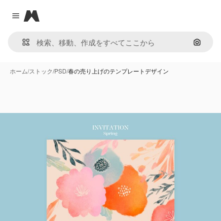
Magnific
Close menu
画像で
ホーム
/
ストック
/
PSD
/
春の売り上げのテンプレートデザイン