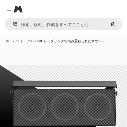
Magnific
Close menu
画像で
ホーム
/
ストック
/
PSD
/
3Dレンダリングで積み重ねられたサウンド…